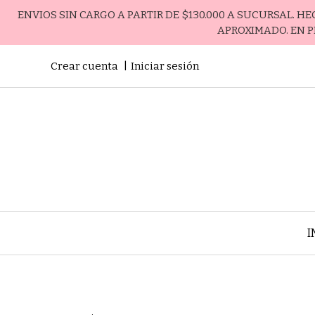
ENVIOS SIN CARGO A PARTIR DE $130.000 A SUCURSAL. H
APROXIMADO. EN P
Crear cuenta
Iniciar sesión
I