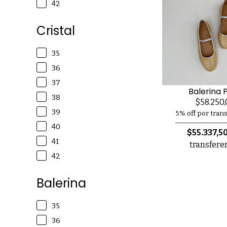
42
Cristal
35
36
37
Balerina P
38
$58.250,
39
5% off por tran
40
$55.337,5
41
transfere
42
Balerina
35
36