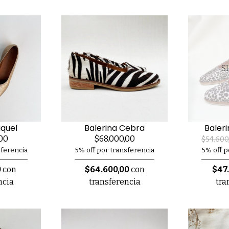
S
iquel
Balerina Cebra
Baleri
00
$68.000,00
$54.600
sferencia
5% off por transferencia
5% off p
0
con
$64.600,00
con
$47
ncia
transferencia
tra