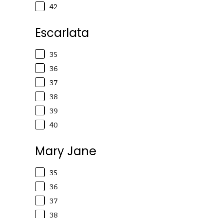
42
Escarlata
35
36
37
38
39
40
Mary Jane
35
36
37
38