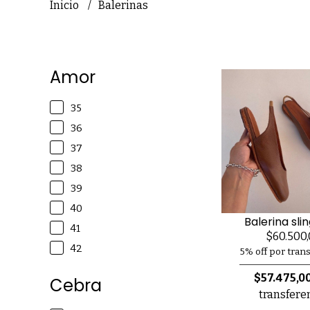
Inicio
Balerinas
Amor
35
36
37
38
39
40
Balerina sli
41
$60.500
42
5% off por tran
$57.475,0
Cebra
transfere