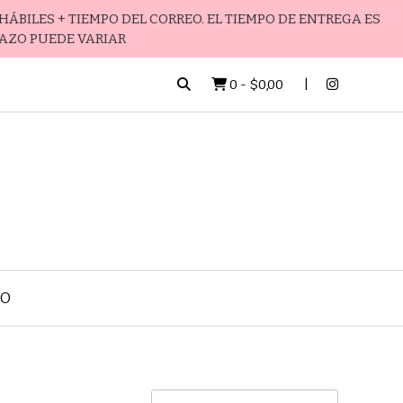
HÁBILES + TIEMPO DEL CORREO. EL TIEMPO DE ENTREGA ES
LAZO PUEDE VARIAR
0
-
$0,00
TO