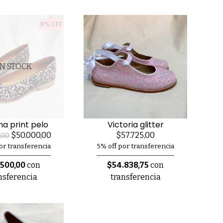
8% OFF
IN STOCK
na print pelo
Victoria glitter
$50.000,00
$57.725,00
,00
or transferencia
5% off por transferencia
.500,00
con
$54.838,75
con
nsferencia
transferencia