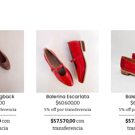
ngback
Balerina Escarlata
Bal
,00
$60.600,00
$6
sferencia
5% off por transferencia
5% off p
0
con
$57.570,00
con
$57
ncia
transferencia
tra