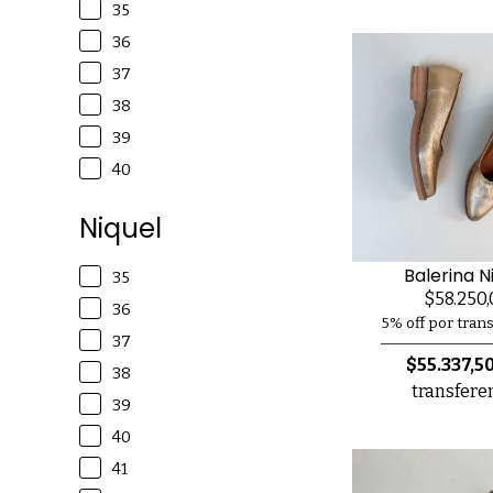
35
36
37
38
39
40
Niquel
Balerina N
35
$58.250,
36
5% off por tran
37
$55.337,5
38
transfere
39
40
41