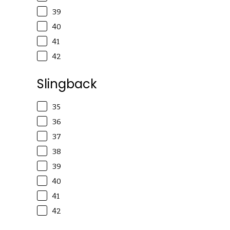
39
40
41
42
Slingback
35
36
37
38
39
40
41
42