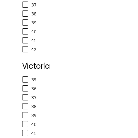
37
38
39
40
41
42
Victoria
35
36
37
38
39
40
41