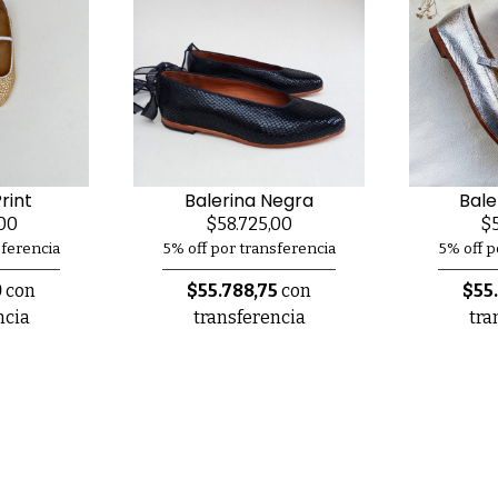
rint
Balerina Negra
Bale
00
$58.725,00
$5
sferencia
5% off por transferencia
5% off p
0
con
$55.788,75
con
$55
ncia
transferencia
tra