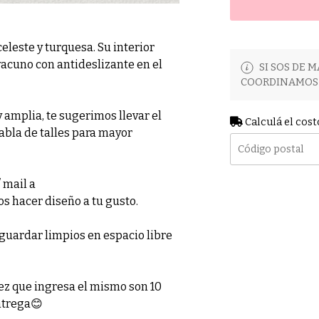
leste y turquesa. Su interior
vacuno con antideslizante en el
SI SOS DE M
COORDINAMOS 
amplia, te sugerimos llevar el
Calculá el cost
tabla de talles para mayor
 mail a
 hacer diseño a tu gusto.
guardar limpios en espacio libre
z que ingresa el mismo son 10
ntrega😊