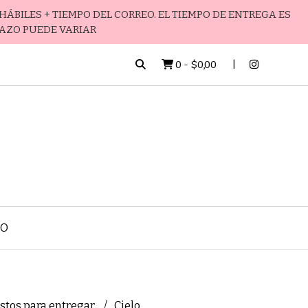
HÁBILES + TIEMPO DEL CORREO. EL TIEMPO DE ENTREGA ES
LAZO PUEDE VARIAR
0
-
$0,00
TO
istos para entregar
Cielo