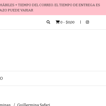
HÁBILES + TIEMPO DEL CORREO. EL TIEMPO DE ENTREGA ES
LAZO PUEDE VARIAR
0
-
$0,00
TO
rminas
Guillermina Safari